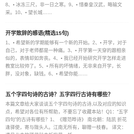
8、• 冰冻三尺，非一日之寒。9、• 惜秦皇汉武，略输文
采。10、• 望长城……
开学致辞的感语(精选15句)
1、• 希望新的学期能够有一个新的开始。2、• 开学，对于
自己，对于老师都是一种痛。3、• 开学第一天穿的跟相亲
似的，表情却如奔丧。4、• 我已经开始研究开学怎样走进
教室比较帅了。5、• 所有的坏情绪，无非来自开学，长
胖，没对象，缺钱。6、• 希望你能……
五个字四句诗的古诗？五字四行古诗有哪些？
本篇文章给大家谈谈五个字四句诗的古诗,以及对应的知识
点，希望对各位有所帮助，不要忘了收藏本站！Q1：“五字
四句”的古诗有哪些？1、《赠范晔诗》 南北朝：陆凯 折花
逢驿使，寄与陇头人。江南无所有，聊赠一枝春。 译文：