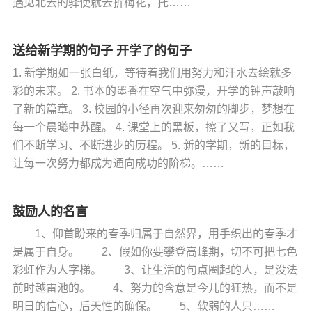
遇见北去的驿使就去折梅花，托……
送给新学期的句子 开学了的句子
1. 新学期如一张白纸，等待着我们用努力和汗水去绘就多
彩的未来。 2. 书本的墨香在空气中弥漫，开学的钟声敲响
了新的篇章。 3. 校园的小径再次迎来匆匆的脚步，梦想在
每一个晨曦中苏醒。 4. 课堂上的黑板，擦了又写，正如我
们不断学习、不断进步的历程。 5. 新的学期，新的目标，
让每一次努力都成为通向成功的阶梯。……
鼓励人的名言
1、仰首盼来的春季归属于自然界，用手织出的春季才
是属于自身。 2、假如你要攀登高峰期，切不可把七色
彩虹作为人字梯。 3、让生活的句点圈起的人，是没法
前时越雷池的。 4、努力的含意是今儿的狂热，而不是
明日的信心，后天性的确保。 5、软弱的人只……