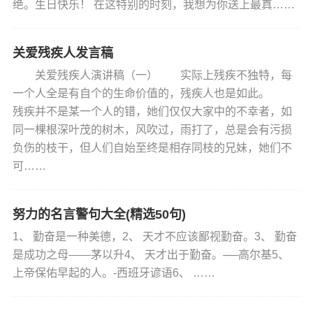
绝。生日快乐！ 在这特别的时刻，我想为你送上最真……
关爱残疾人发言稿
关爱残疾人演讲稿（一） 实际上残疾不独特，每
一个人全是有自个的生命价值的，残疾人也是如此。
残疾并不是某一个人的错，她们仅仅大家中的不幸者，如
同一棵根深叶茂的树木，风吹过，雨打了，总是会有污损
负伤的枝干，但人们自始至终是相存同枝的兄妹，她们不
可……
努力的名言警句大全(精选50句)
1、 勤奋是一种美德，2、 天才不应该鄙视勤奋。3、 勤奋
是成功之母——茅以升4、 天才出于勤奋。──高尔基5、
上帝保佑早起的人。-西班牙谚语6、 ……