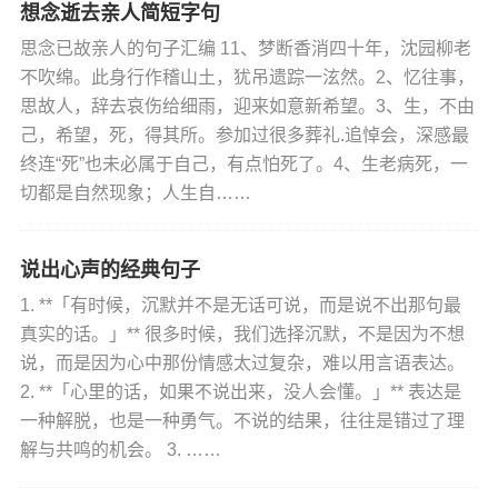
想念逝去亲人简短字句
思念已故亲人的句子汇编 11、梦断香消四十年，沈园柳老
不吹绵。此身行作稽山土，犹吊遗踪一泫然。2、忆往事，
思故人，辞去哀伤给细雨，迎来如意新希望。3、生，不由
己，希望，死，得其所。参加过很多葬礼.追悼会，深感最
终连“死”也未必属于自己，有点怕死了。4、生老病死，一
切都是自然现象；人生自……
说出心声的经典句子
1. **「有时候，沉默并不是无话可说，而是说不出那句最
真实的话。」** 很多时候，我们选择沉默，不是因为不想
说，而是因为心中那份情感太过复杂，难以用言语表达。
2. **「心里的话，如果不说出来，没人会懂。」** 表达是
一种解脱，也是一种勇气。不说的结果，往往是错过了理
解与共鸣的机会。 3. ……