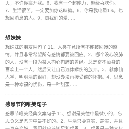
火，不许你离开我。6、我有一个超能力，超级喜欢你。
7、生活很苦，一定要加你这味糖。8、你是我电量1%，也
想回消息的人。9、愿我们的爱……
想妹妹
想妹妹的朋友圈句子 11、人类在意所有不能被回馈的感
情，并且非常希望所有感情都要被回应。2、哪个没心没肺
的人，没有一段为某人掏心掏肺的曾经。总是奋不顾身的
喜欢上一个人，然后又让自己遍体鳞伤的放弃。3、就像仙
人掌，明明活的很好，却没办法再接受谁的怀抱。4、思念
是一种幸福的忧伤，是一种甜蜜……
感恩节的唯美句子
感恩节唯美经典文案句子 11、感谢是美德中最微小的，忘
恩负义是恶习中最不好的。2、生活只要真实、踏实，并且
一直在变好，我们就应该知足和感恩。3、感恩是一种文化