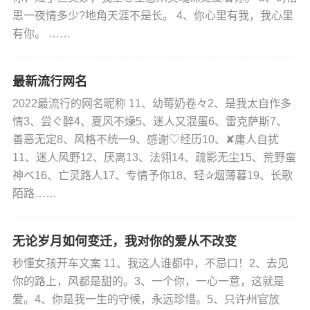
思一夜情多少?地角天涯不是长。 4、你心里有我，我心里
有你。 ……
最新流行网名
2022最流行的网名昵称 11、幼莓奶卷々2、是我太自作多
情3、尝ぐ醉4、夏风不燥5、迷人又混蛋6、雷克萨斯7、
善恶无定8、风格不统一9、感谢♡经历10、✘庸人自扰
11、迷人风野12、厌离13、法翎14、疏影无尘15、荒野蛮
神ベ16、亡灵路人17、专情予你18、轻✰烟薄暮19、长歌
陌路……
无论岁月如何变迁，我对你的爱从不改变
秒懂女孩开车文案 11、我这人谁都中，不忌口！2、去见
你的路上，风都是甜的。3、一个你，一心一意，这就是
爱。4、你是我一生的守候，永远珍惜。5、只许州官放