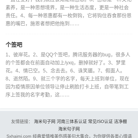
素养，是一种思想境界，是一种生活态度，更是一种社会
责任。4、每一种恩惠都有一枚倒钩，它将钩住吞食那份恩
惠的嘴巴，施恩者想把他拖到……
个签吧
1、彼岸花。2、是QQ个签吧，腾讯服务器的bug，很多人
的个签都会在前面自动加上/yxq，删掉就好了。3、梦里
花。4、情已空。5、念去去。6、诛笑靥。7、假面人。
8、逝然陌。9、就三个字的名字，每天上班到单位，现在
因为疫情原因单位领导让停止刷脸打卡上班，自带笔到工
序上签我的名字考勤，这……
友情链接：
海米句子网
河南三体系认证
常见ISO认证
洁净棚
海米句子网
Sxhaimi.com 经典爱情唯美伤感美句大集合，为你提供各类心情语