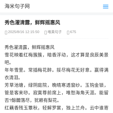
海米句子网
秀色濯清露，鲜辉摇惠风
2025/8/16 12:15:50
唯美句子
675
秀色濯清露，鲜辉摇惠风
雪花映着红梅簇簇，暗香浮动，这才算是良辰美景
吧。
年年雪里。常插梅花醉。挼尽梅花无好意。赢得满
衣清泪。
芳草池塘，绿阴庭院，晚晴寒透窗纱。玉钩金锁，
管是客来唦。寂寞尊前席上，唯愁海角天涯。能留
否?酴釄落尽，犹赖有梨花。
红藕香残玉簟秋，轻解罗裳，独上兰舟。云中谁寄