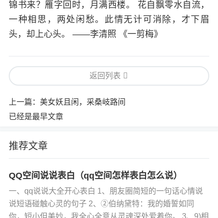
锦书来？雁字回时，月满西楼。 花自飘零水自流，
一种相思，两处闲愁。此情无计可消除，才下眉
头，却上心头。 ――李清照 《一剪梅》
返回列表
上一篇：
美女妖且闲，采桑岐路间
已经是最早文章
推荐文章
QQ空间说说表白（qq空间怎样表白怎么说）
一、qq说说大全开心表白 1、朋友圈简短的一句话心情说
说短语碰触心灵的句子 2、②伯纳黛特：我的婚誓如同
你，短小但美妙，我全心全意从灵魂深处爱着你。 3、9)相