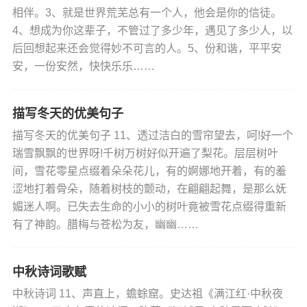
相伴。3、就是世界荒芜总有一个人，他会是你的信徒。
4、想成为你这辈子，不管过了多少年，遇见了多少人，以
后回想起来还会觉得妙不可言的人。5、份和谐，平平安
安，一份安然，快快乐乐……
描写冬天的优美句子
描写冬天的优美句子 11、透过洁白的雪帘望去，呵!好一个
瑞雪飘飘的世界呀!千树万树好似开遍了梨花。层层树叶
间，雪花零星点缀着朵朵花儿，有的婀娜地开着，有的羞
涩地打着骨朵，随着树枝的颤动，在翩翩起舞，是那么妩
媚迷人啊。已失去生命的小小的树叶竟被雪花点缀得重新
有了神韵。腊梅与苍松为友，幽幽……
中秋诗词歌赋
中秋诗词 11、声直上，蟾蜍窟。史达祖《满江红·中秋夜