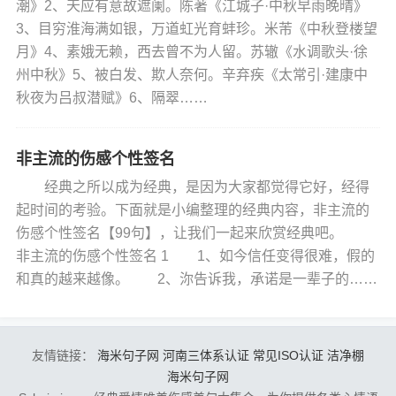
潮》2、天应有意故遮阑。陈著《江城子·中秋早雨晚晴》
3、目穷淮海满如银，万道虹光育蚌珍。米芾《中秋登楼望
月》4、素娥无赖，西去曾不为人留。苏辙《水调歌头·徐
州中秋》5、被白发、欺人奈何。辛弃疾《太常引·建康中
秋夜为吕叔潜赋》6、隔翠……
非主流的伤感个性签名
经典之所以成为经典，是因为大家都觉得它好，经得
起时间的考验。下面就是小编整理的经典内容，非主流的
伤感个性签名【99句】，让我们一起来欣赏经典吧。
非主流的伤感个性签名 1 1、如今信任变得很难，假的
和真的越来越像。 2、沵告诉我，承诺是一辈子的……
友情链接：
海米句子网
河南三体系认证
常见ISO认证
洁净棚
海米句子网